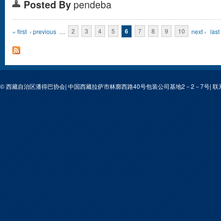
Posted By
pendeba
Pages
« first
‹ previous
…
2
3
4
5
6
7
8
9
10
next ›
last
© 西藏自治区潘得巴协会| 中国西藏拉萨市林廓西路40号包装公司基地2－2－7号| 联系人: 次