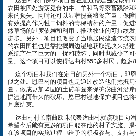
达曲村农田保护项目旨在通过搭建围绕该村10
农田被四处游荡觅食的牛、羊和马等家畜践踏和
来的损失。同时还可以显著提高粮食产量，保障
有效提高作为牲口饲料的青稞秸秆的产量，促进
然草场的过度依赖和利用，推动牧业的可持续发
进步。另外，项目也改变了当地居民建造传统农
的农田围栏也是靠挖掘周边湿地获取泥块来搭建
系统产生了巨大的干扰和破坏，同时也减少了可
量。这个项目可以使得达曲村550多村民，超多8
这个项目和我们在定日的另外一个项目，即恩
似之处。恩巴村的项目也是通过改造他们挖掘周
圈，做成更加坚固的土砖羊圈来保护澎曲河沿岸
掘湿地而带来的破坏。恩巴村湿地保护项目也将
月底结束。
达曲村村长南曲欧珠代表达曲村就该项目向潘
希望今后能有更多的项目能在他的村子实施。潘
在该项目的实施过程中给予的积极参与、支持与