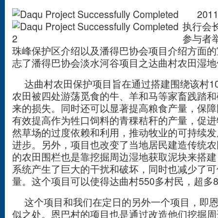
2011
执行会
参与者
珠峰保护区介绍以及潘得巴协会项目介绍方面的
志了潘得巴协会淡水河谷项目之达曲村农田湿地
达曲村农田保护项目旨在通过搭建围绕该村10
农田被四处游荡觅食的牛、羊和马等家畜践踏和
来的损失。同时还可以显著提高粮食产量，保障
有效提高作为牲口饲料的青稞秸秆的产量，促进
然草场的过度依赖和利用，推动牧业的可持续发
进步。另外，项目也改变了当地居民建造传统农
的农田围栏也是靠挖掘周边湿地获取泥块来搭建
系统产生了巨大的干扰和破坏，同时也减少了可
量。这个项目可以使得达曲村550多村民，超多8
这个项目和我们在定日的另外一个项目，即恩
似之处。恩巴村的项目也是通过改造他们挖掘周