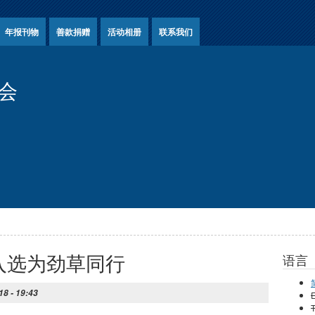
年报刊物
善款捐赠
活动相册
联系我们
会
入选为劲草同行
语言
8 - 19:43
E
T