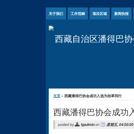
Jump to Content
关于我们
工作范畴
项目区域
新闻快报
西藏自治区潘得巴协
你在这里
主页
» 西藏潘得巴协会成功入选为劲草同行
西藏潘得巴协会成功
posted by
on
fgadmin
星期五, 04/20/201