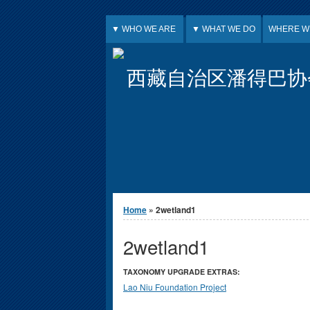
Jump to Content
▼ WHO WE ARE
▼ WHAT WE DO
WHERE W
西藏自治区潘得巴协
You are here
Home
» 2wetland1
2wetland1
TAXONOMY UPGRADE EXTRAS:
Lao Niu Foundation Project