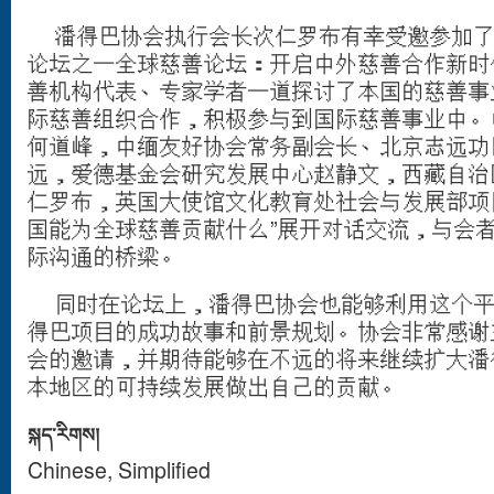
潘得巴协会执行会长次仁罗布有幸受邀参加了
论坛之一全球慈善论坛：开启中外慈善合作新时
善机构代表、专家学者一道探讨了本国的慈善事
际慈善组织合作，积极参与到国际慈善事业中。
何道峰，中缅友好协会常务副会长、北京志远功
远，爱德基金会研究发展中心赵静文，西藏自治
仁罗布，英国大使馆文化教育处社会与发展部项
国能为全球慈善贡献什么”展开对话交流，与会
际沟通的桥梁。
同时在论坛上，潘得巴协会也能够利用这个平
得巴项目的成功故事和前景规划。协会非常感谢
会的邀请，并期待能够在不远的将来继续扩大潘
本地区的可持续发展做出自己的贡献。
སྐད་རིགས།
Chinese, Simplified