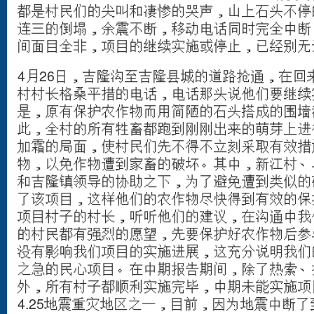
都是村民们的尖叫和凄惨的哭声，山上石头不停
连三的倒塌，余震不断，移动电话同时完全中断
间面目全非，项目的继续实施或停止，已经别无
4月26日，吉隆沟至吉隆县城的道路抢通，在回
村村长格桑平措的电话，电话那头说他们要继续
是，原有保护农作物而用简陋的石头搭成的围墙
此，全村的所有牲畜都跑到刚刚出来的萌芽上进
加霜的局面，使村民们先不得不立刻采取有效措
物，以免作物遭到家畜的破坏。其中，新江村、
和吉隆镇领导的协助之下，为了避免遭到类似的
了该项目，这样他们的农作物尽快得到有效的保
项目村子的村长，听听他们的建议，在沟通中我
的村民都有强烈的愿望，先要保护好农作物后参
没有影响我们项目的实施进展，这充分说明我们
之急的民心项目。在中期报告期间，除了热索、
外，所有村子都顺利实施完毕，中期未能实施项
4.25地震重灾地区之一，目前，因为地震中断