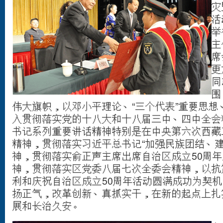
灾
活
举
主
席
更
同
围
伟大旗帜，以邓小平理论、“三个代表”重要思想
入贯彻落实党的十八大和十八届三中、四中全会
书记系列重要讲话精神特别是在中央第六次西藏
精神，贯彻落实习近平总书记“加强民族团结、建
神，贯彻落实俞正声主席出席自治区成立50周
神，贯彻落实区党委八届七次全委会精神，以抗
利和庆祝自治区成立50周年活动圆满成功为契
扬正气，改革创新、真抓实干，在新的起点上扎
展和长治久安。