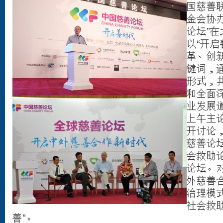
国慈善
金会协
论坛”
以“开启
革、创
键词，
形式，
和全面
业发展
上午主
开讨论
慈善论
会救助
论坛。
外慈善
治理模
社会救
善”。