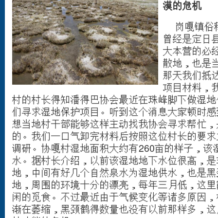
漠的危机
岗嘎镇俗称
曾经是定日
大本营的必
散地，也是
那天我们抵
项目材料，
村的村长得知潘得巴协会最近在珠峰脚下做湿地
们寻求湿地保护项目。听到这个消息大家顿时感
想当地村干部能够这样主动找我协会寻求帮忙，
的。我们一口气卸完材料后按照这位村长的要求
调研。协嘎村湿地面积大约有260亩的样子，该
水。据村长介绍，以前该湿地地下水位很高，是
地，中间有好几个自然泉水为湿地供水，也是黑
地，周围的环境十分的漂亮，每年三月低，这里
闲的觅食。不过最近由于气候变化等诸多原因，
渐在萎缩，黑颈鹤得数量也没有以前那样多，这