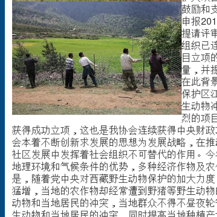
鼓励和
申报20
提请评
组织已连
目立项
量，并
在此背
保护区
生动物
烈的项
获得成功立项，这也是我协会连续获得中央财政
会本着不断创新求发展的思想为发展战略，在推
社区发展中发挥着社会组织不可替代的作用。今
地理环境和气候条件的优势，多种经济作物及农
是，随着党中央对西藏野生动物保护的加大力度
猛增，当地的农作物却经常遭到野猪等野生动物
动物和当地居民的冲突，当地群众不得不昼夜轮
生动物和当地居民的冲突，同时提高当地种植产