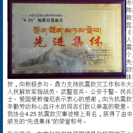
市
陈
新
昆
《
人
震
个
先
政
体
贺，向积极参与、鼎力支持抗震救灾工作和市大
人民解放军指战员、武警官兵、公安干警、民兵
士、爱国爱教僧尼表示衷心的感谢，向为抗震救
辛勤劳动和心血汗水的同志们致以崇高的敬意。
我协会4.25 抗震救灾事迹榜上有名，获得了由
颁发的“先进集体”的荣誉称号。