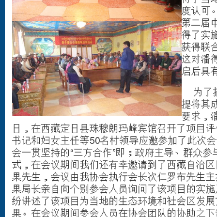
度认可。
第二届
得了实
获得联
这对潘
启后具
为了搞
提将其
要求，潘
日，在西藏定日县珠穆朗玛峰宾馆召开了项目评
书记和妇女主任等50名村领导应邀参加了此次
会一贯坚持的“三方合作”即；政府主导、群众参
式，在会议期间我们还有幸邀请到了西藏自治区
果先生，会议由我协会执行会长次仁罗布先生主
果局长亲自向个别参会人员询问了该项目的实施
纷讲述了该项目为当地的生态环境和社会区发展
果。在会议期间参会人员在协会团队的协助之下