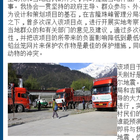
事。我协会一贯坚持的政府主导、群众参与、外界
为设计和策划项目的基石，在吉隆珠峰管理分局
之下，曾多次深入该项目点，进行开展实地考察
当地群众的和有关部门的意见及建议，通过多次
性，并把该项目的所带来的负面影响降低到最低
铅丝笼网片来保护农作物是最佳的保护措施，同
动物的冲突。
该项目于
天刚好是
尔地震
局和吉
导的大
进行，
村民们
谁能预
即将与
地震，