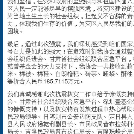
我们坚信，在党和政府的坚强领导和祖国四面八
区人民一定能够尽早的摆脱困境，将灾区建设的
为当地土生土长的社会组织，担起义不容辞的责
力，体现我们生存的价值，为灾区人民尽我们的
困境。
最后，通过此次强震，我们深切感受到咱们国家
号召力是如此的强大！在危难时刻我协会通过整
会组织促进会、甘肃省社会组织联合应急平台，
慈善基金会的大力支持下，我协会一共接收到救
米、棉被、棉鞋、白朗糌粑、砖茶、睡袋、酥油
等折合人民币185.7115万元。
我们真诚感谢此次抗震救灾工作中给予慷慨支持
会、甘肃省社会组织联合应急平台、深圳壹基金
的慷慨支持！以及救灾物资发放过程中热心帮助
民政局领导、日喀则市公安边防支队、定日县人
县人民政府杨乾利副县长、市民政局普布拉姆科
局长、吉隆民政局普布次仁局长、吉隆珠峰分局