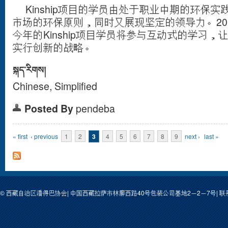
Kinship项目的学员由处于职业中期的环保
市场的环保原则，同时又展现坚定的领导力。2014
今年的Kinship项目学员将参与互动式的学习
实行创新的战略。
སྐད་རིགས།
Chinese, Simplified
Posted By
pendeba
དྲ་ངོས།
« first
‹ previous
1
2
3
4
5
6
7
8
9
next ›
last »
© 西藏自治区潘得巴协会| 中国西藏拉萨市林廓西路40号包装公司基地2－2－7号| 联系人: 次