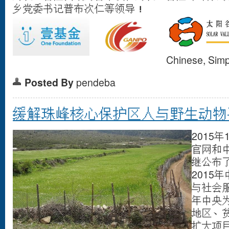
乡党委书记普布次仁等领导！
Chinese, Simpl
Posted By
pendeba
缓解珠峰核心保护区人与野生动物
2015
官网和
继公布
2015
与社会
年中央
地区、
扩大项