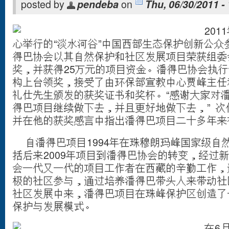
posted by
pendeba
on
Thu, 06/30/2011 -
2011
心举行的“淡水河谷”中国西部生态保护创新公众
得巴协会以其
自然保护和社区发展项目荣获组委
奖，并获得25万元的项目资金。潘得巴协会执
构上台领奖，接受了由环保部宣教中心贾峰主任
礼仕先生颁发的获奖证书和奖杯。“感谢大家对
得巴项目继续做下去，并且更好地做下去，” 
并在他的获奖感言中指出潘得巴项目二十多年来
自潘得巴项目1994年在珠穆朗玛峰国家级自
括后来
2009
年项目到潘得巴协会的转变
，经过
会一代又一代的项目工作者在西藏的辛勤工作，
极的
社区参与，通过培养潘得巴带头人来带动社
社区发展中来，潘得巴项目在珠峰保护区创造了
保护与发展模式。
在6月