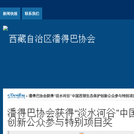
Jump to Content
新闻快报
联系我们
西藏自治区潘得巴协会
You are here
དྲ་ངོས་གཙོ་མ།
» 潘得巴协会获得“淡水河谷”中国西部生态保护创新公众参与特别项
潘得巴协会获得“淡水河谷”中
创新公众参与特别项目奖