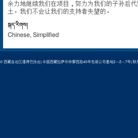
余力地继续我们在项目，努力为我们的子孙后代
土。我们不会让我们的支持者失望的。
སྐད་རིགས།
Chinese, Simplified
© 西藏自治区潘得巴协会| 中国西藏拉萨市林廓西路40号包装公司基地2－2－7号| 联系人: 次